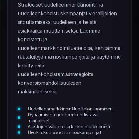
Strategiset uudelleenmarkkinointi- ja
uudelleenkohdistuskampanjat vierailijoiden
sitouttamiseksi uudelleen ja heistä
asiakkaiksi muuttamiseksi. Luomme
kohdistettuja
uudelleenmarkkinointiluetteloita, kehitämme
räätälöityjä mainoskampanjoita ja käytämme
kehittyneitä
uudelleenkohdistamisstrategioita
konversiomahdollisuuksien
maksimoimiseksi.
Uudelleenmarkkinointiluettelon luominen
Dynaamiset uudelleenkohdistavat
mainokset
Alustojen välinen uudelleenmarkkinointi
Henkilökohtaiset mainoskampanjat