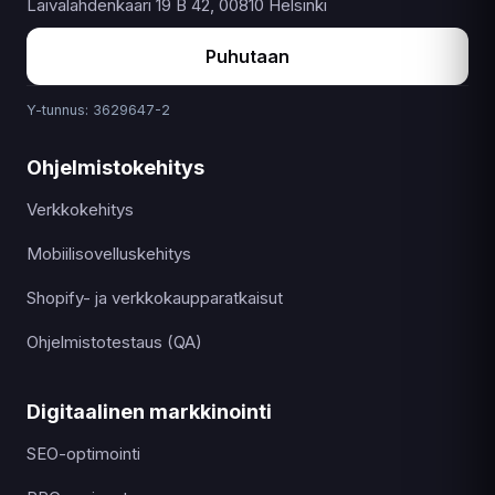
Laivalahdenkaari 19 B 42, 00810 Helsinki
Puhutaan
Y-tunnus: 3629647-2
Ohjelmistokehitys
Verkkokehitys
Mobiilisovelluskehitys
Shopify- ja verkkokaupparatkaisut
Ohjelmistotestaus (QA)
Digitaalinen markkinointi
SEO-optimointi